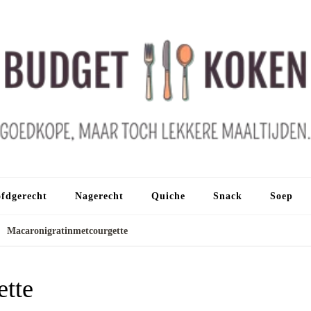
fdgerecht
Nagerecht
Quiche
Snack
Soep
Macaronigratinmetcourgette
ette