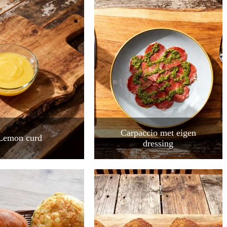
Carpaccio met eigen
Lemon curd
dressing