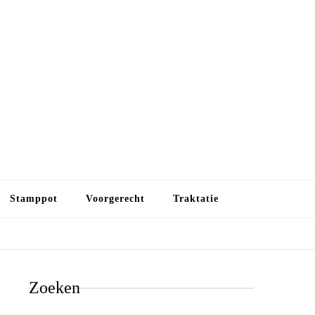
Budget koken
Budget koken. Goedkope, maar toch lekkere maaltijden.
Gezond leven als je met minder geld wilt uitkomen
Stamppot
Voorgerecht
Traktatie
Zoeken