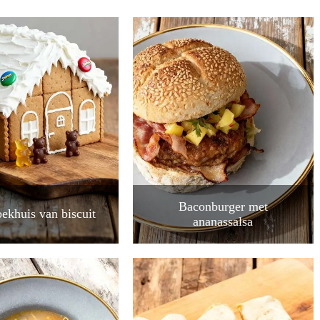
Baconburger met
ekhuis van biscuit
ananassalsa