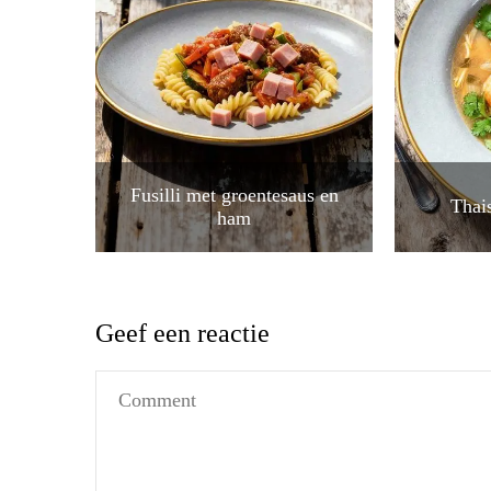
Fusilli met groentesaus en
Thai
ham
Geef een reactie