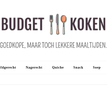
fdgerecht
Nagerecht
Quiche
Snack
Soep