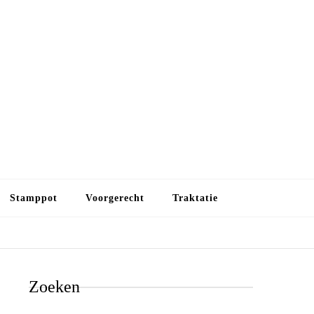
Budget koken
Budget koken. Goedkope, maar toch lekkere maaltijden.
Gezond leven als je met minder geld wilt uitkomen
Stamppot
Voorgerecht
Traktatie
Zoeken