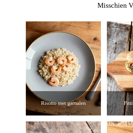
Misschien V
Risotto met garnalen
Pitt