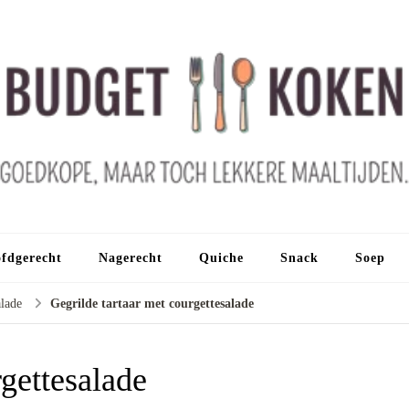
fdgerecht
Nagerecht
Quiche
Snack
Soep
alade
Gegrilde tartaar met courgettesalade
rgettesalade