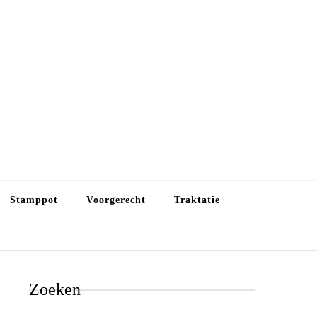
Budget koken
Budget koken. Goedkope, maar toch lekkere maaltijden.
Gezond leven als je met minder geld wilt uitkomen
Stamppot
Voorgerecht
Traktatie
Zoeken