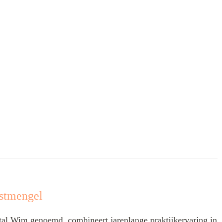
stmengel
l Wim genoemd, combineert jarenlange praktijkervaring in