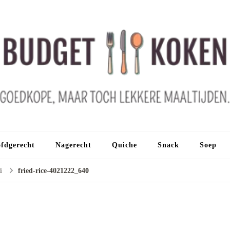
fdgerecht
Nagerecht
Quiche
Snack
Soep
i
fried-rice-4021222_640