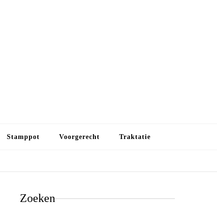
Budget koken
Budget koken. Goedkope, maar toch lekkere maaltijden.
Gezond leven als je met minder geld wilt uitkomen
Stamppot
Voorgerecht
Traktatie
Zoeken