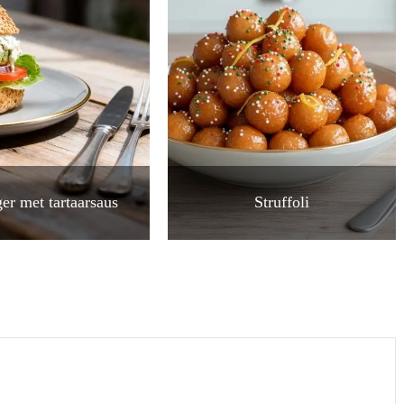
er met tartaarsaus
Struffoli