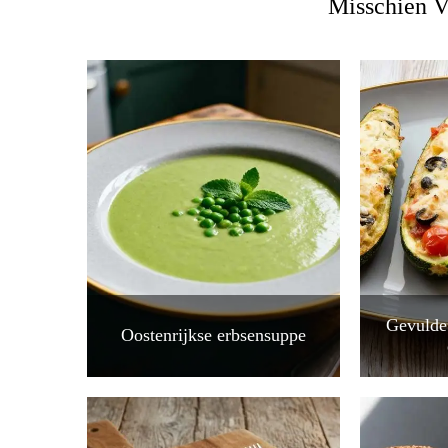
Misschien V
Gevulde
Oostenrijkse erbsensuppe