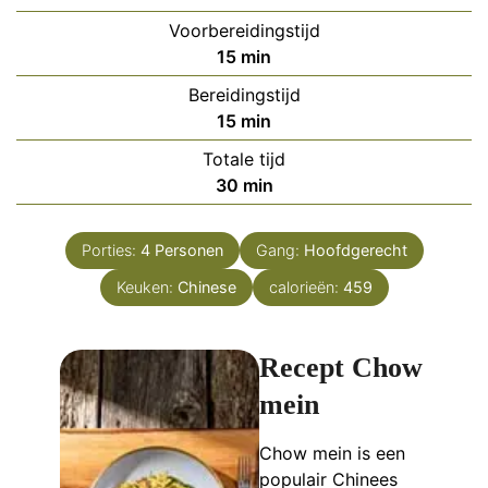
Voorbereidingstijd
minuten
15
min
Bereidingstijd
minuten
15
min
Totale tijd
minuten
30
min
Porties:
4
Personen
Gang:
Hoofdgerecht
Keuken:
Chinese
calorieën:
459
Recept Chow
mein
Chow mein is een
populair Chinees