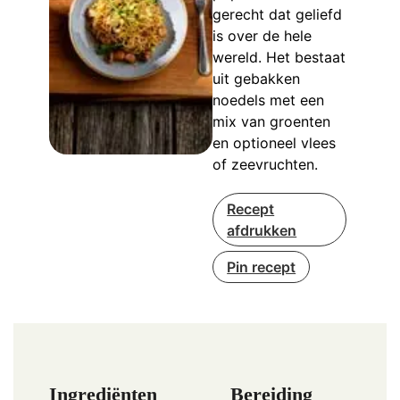
gerecht dat geliefd
is over de hele
wereld. Het bestaat
uit gebakken
noedels met een
mix van groenten
en optioneel vlees
of zeevruchten.
Recept
afdrukken
Pin recept
Ingrediënten
Bereiding