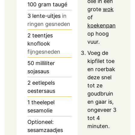
olie in een
100
gram
taugé
grote
wok
3
lente-uitjes
in
of
ringen gesneden
koekenpan
op hoog
2
teentjes
vuur.
knoflook
fijngesneden
Voeg de
kipfilet toe
50
milliliter
en roerbak
sojasaus
deze snel
2
eetlepels
tot ze
oestersaus
goudbruin
en gaar is,
1
theelepel
ongeveer 3
sesamolie
tot 4
Optioneel:
minuten.
sesamzaadjes