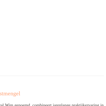
stmengel
l Wim genoemd, combineert jarenlange praktijkervaring in