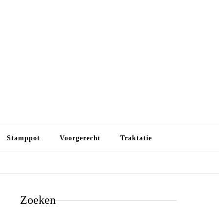
Budget koken
Budget koken. Goedkope, maar toch lekkere maaltijden.
Gezond leven als je met minder geld wilt uitkomen
Stamppot
Voorgerecht
Traktatie
Zoeken