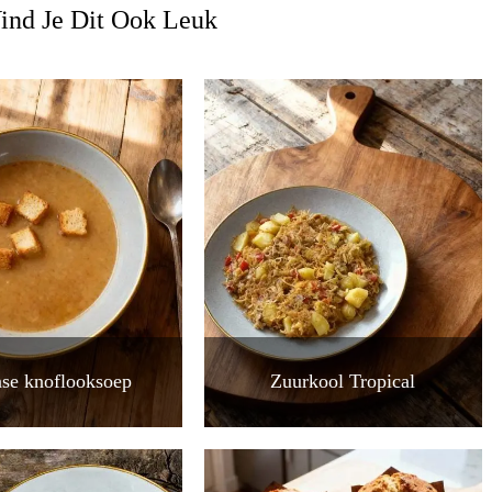
ind Je Dit Ook Leuk
se knoflooksoep
Zuurkool Tropical