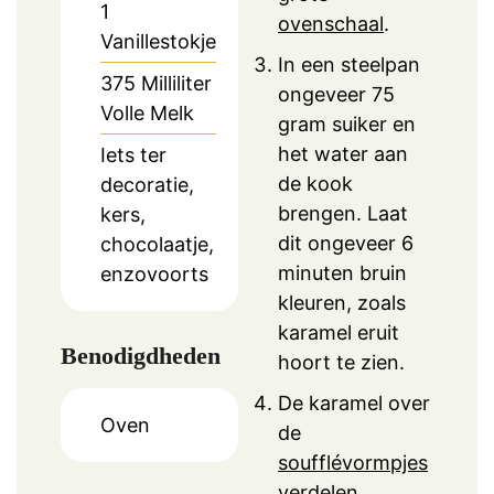
1
ovenschaal
.
Vanillestokje
In een steelpan
375
Milliliter
ongeveer 75
Volle Melk
gram suiker en
het water aan
Iets ter
de kook
decoratie,
brengen. Laat
kers,
dit ongeveer 6
chocolaatje,
minuten bruin
enzovoorts
kleuren, zoals
karamel eruit
Benodigdheden
hoort te zien.
De karamel over
Oven
de
soufflévormpjes
verdelen.