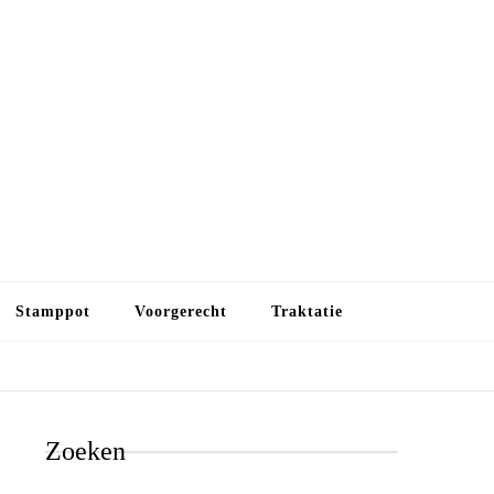
Budget koken
Budget koken. Goedkope, maar toch lekkere maaltijden.
Gezond leven als je met minder geld wilt uitkomen
Stamppot
Voorgerecht
Traktatie
Zoeken