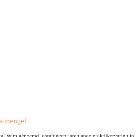
stmengel
l Wim genoemd, combineert jarenlange praktijkervaring in