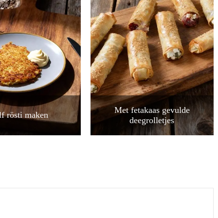
Met fetakaas gevulde
lf rösti maken
deegrolletjes