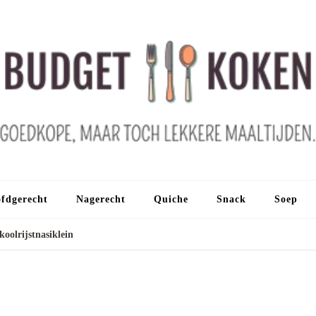
fdgerecht
Nagerecht
Quiche
Snack
Soep
oolrijstnasiklein