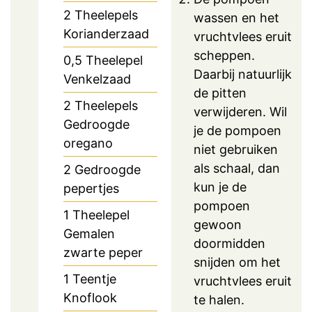
2
Theelepels
wassen en het
Korianderzaad
vruchtvlees eruit
scheppen.
0,5
Theelepel
Daarbij natuurlijk
Venkelzaad
de pitten
2
Theelepels
verwijderen. Wil
Gedroogde
je de pompoen
oregano
niet gebruiken
als schaal, dan
2
Gedroogde
kun je de
pepertjes
pompoen
1
Theelepel
gewoon
Gemalen
doormidden
zwarte peper
snijden om het
1
Teentje
vruchtvlees eruit
Knoflook
te halen.