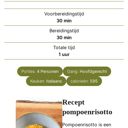
Voorbereidingstijd
minuten
30
min
Bereidingstijd
minuten
30
min
Totale tijd
uur
1
uur
Porties:
4
Personen
Gang:
Hoofdgerecht
Keuken:
Italiaans
calorieën:
595
Recept
pompoenrisotto
Pompoenrisotto is een