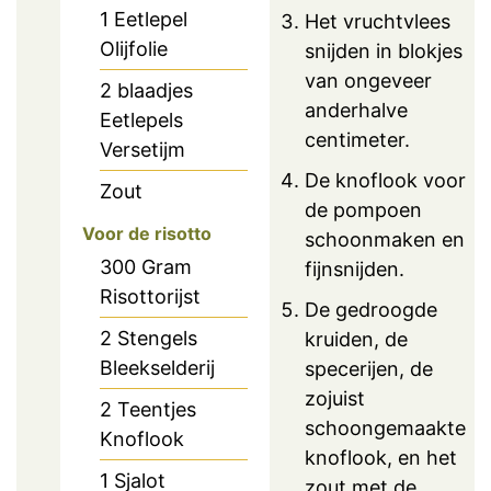
1
Eetlepel
Het vruchtvlees
Olijfolie
snijden in blokjes
van ongeveer
2
blaadjes
anderhalve
Eetlepels
centimeter.
Versetijm
De knoflook voor
Zout
de pompoen
Voor de risotto
schoonmaken en
300
Gram
fijnsnijden.
Risottorijst
De gedroogde
2
Stengels
kruiden, de
Bleekselderij
specerijen, de
zojuist
2
Teentjes
schoongemaakte
Knoflook
knoflook, en het
1
Sjalot
zout met de