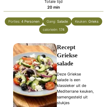
Totale tijd
minuten
20
min
Porties:
4
Personen
Gang:
Salade
Keuken:
Grieks
calorieën:
174
Recept
Griekse
salade
Deze Griekse
salade is een
klassieker uit de
Mediterrane keuken,
samengesteld uit
stukjes