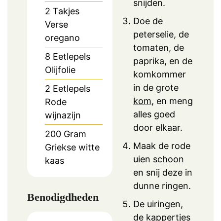
snijden.
2
Takjes
Doe de
Verse
peterselie, de
oregano
tomaten, de
8
Eetlepels
paprika, en de
Olijfolie
komkommer
in de grote
2
Eetlepels
kom
, en meng
Rode
alles goed
wijnazijn
door elkaar.
200
Gram
Maak de rode
Griekse witte
uien schoon
kaas
en snij deze in
dunne ringen.
Benodigdheden
De uiringen,
de kappertjes