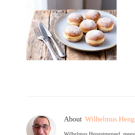
About
Wilhelmus Heng
Wilhelmus Hengstmengel, meesta