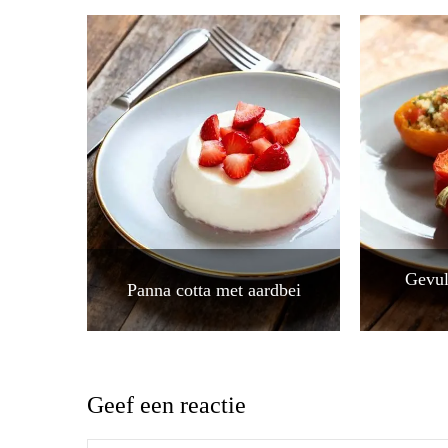
Gevul
Panna cotta met aardbei
Geef een reactie