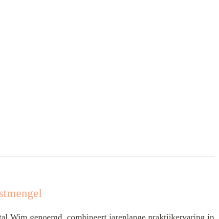
stmengel
l Wim genoemd, combineert jarenlange praktijkervaring in