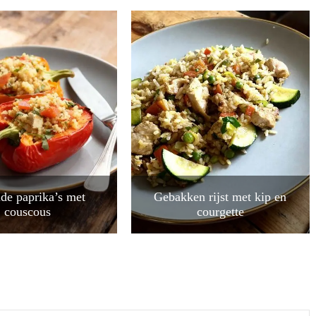
de paprika’s met
Gebakken rijst met kip en
couscous
courgette