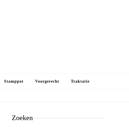
Budget koken
Budget koken. Goedkope, maar toch lekkere maaltijden.
Gezond leven als je met minder geld wilt uitkomen
Stamppot
Voorgerecht
Traktatie
Zoeken