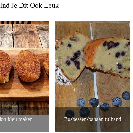
ind Je Dit Ook Leuk
don bleu maken
Bosbessen-banaan tulband