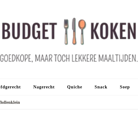
fdgerecht
Nagerecht
Quiche
Snack
Soep
Bollenklein