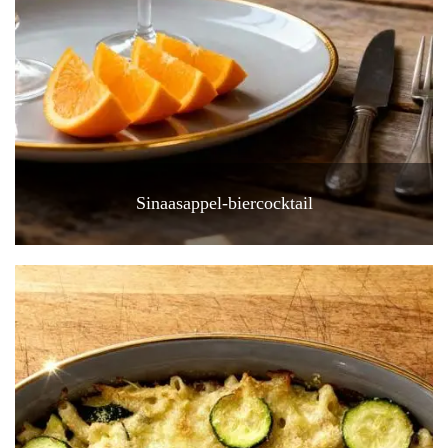
Sinaasappel-biercocktail