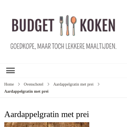
B
ko
G
ma
le
ma
G
le
Home
Ovenschotel
Aardappelgratin met prei
je
Aardappelgratin met prei
m
ge
u
Aardappelgratin met prei