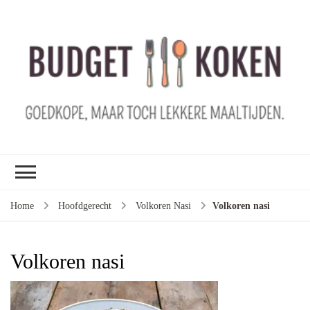
B
ko
G
ma
le
ma
G
le
Home
Hoofdgerecht
Volkoren Nasi
Volkoren nasi
je
m
ge
Volkoren nasi
u