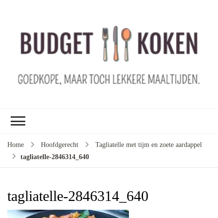
B
ko
G
ma
le
ma
G
le
Home
Hoofdgerecht
Tagliatelle met tijm en zoete aardappel
je
tagliatelle-2846314_640
m
ge
u
tagliatelle-2846314_640