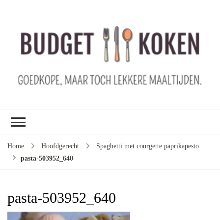
B
ko
G
ma
le
ma
G
le
Home
Hoofdgerecht
Spaghetti met courgette paprikapesto
je
pasta-503952_640
m
ge
u
pasta-503952_640