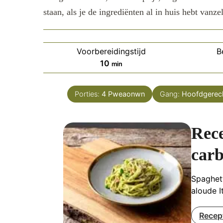
staan, als je de ingrediënten al in huis hebt vanze
Voorbereidingstijd
B
minuten
10
min
Porties:
4
Pweaonwn
Gang:
Hoofdgerec
Rece
car
Spaghet
aloude I
Recep