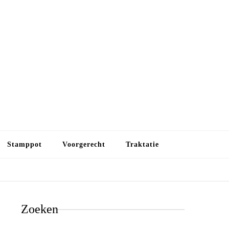
Budget koken
Budget koken. Goedkope, maar toch lekkere maaltijden.
Gezond leven als je met minder geld wilt uitkomen
Stamppot
Voorgerecht
Traktatie
Zoeken