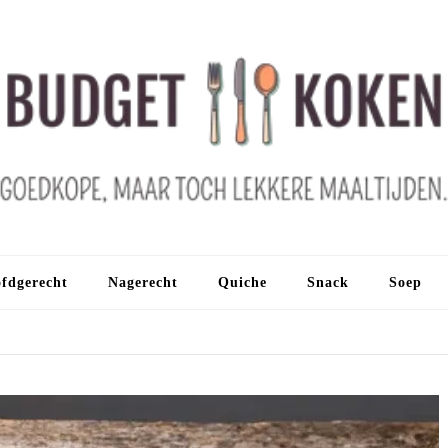
fdgerecht
Nagerecht
Quiche
Snack
Soep