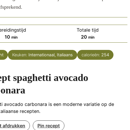
lfsprekend.
ereidingstijd
Totale tijd
minuten
minuten
10
20
min
min
ht
Keuken:
Internationaal, Italiaans
calorieën:
254
pt spaghetti avocado
bonara
ti avocado carbonara is een moderne variatie op de
taliaanse recepten.
t afdrukken
Pin recept