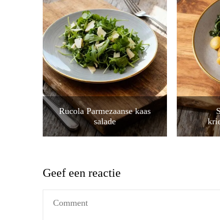
Rucola Parmezaanse kaas
S
salade
kri
Geef een reactie