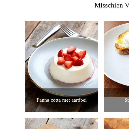
Misschien V
Panna cotta met aardbei
S