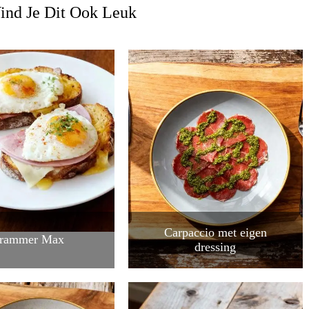
ind Je Dit Ook Leuk
Carpaccio met eigen
trammer Max
dressing