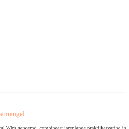
stmengel
l Wim genoemd, combineert jarenlange praktijkervaring in