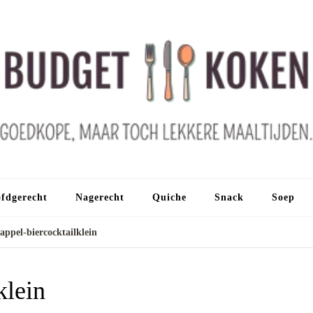
fdgerecht
Nagerecht
Quiche
Snack
Soep
appel-biercocktailklein
klein