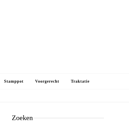
Budget koken
Budget koken. Goedkope, maar toch lekkere maaltijden.
Gezond leven als je met minder geld wilt uitkomen
Stamppot
Voorgerecht
Traktatie
Zoeken