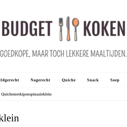
fdgerecht
Nagerecht
Quiche
Snack
Soep
Quichemetkipenspinazieklein
klein