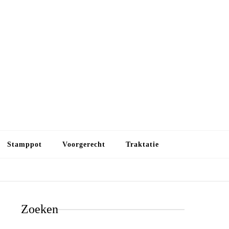
Budget koken
Budget koken. Goedkope, maar toch lekkere maaltijden.
Gezond leven als je met minder geld wilt uitkomen
Stamppot
Voorgerecht
Traktatie
Zoeken