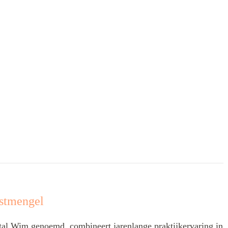
stmengel
l Wim genoemd, combineert jarenlange praktijkervaring in