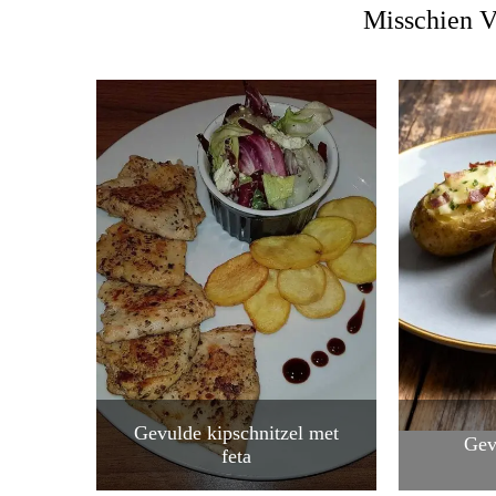
Misschien V
Gevulde kipschnitzel met
Gev
feta