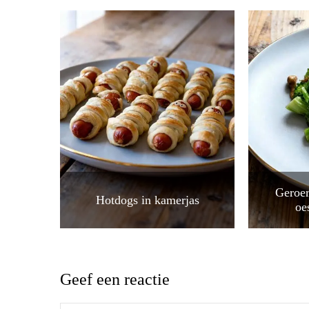
Geroer
Hotdogs in kamerjas
oe
Geef een reactie