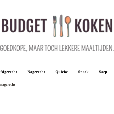
fdgerecht
Nagerecht
Quiche
Snack
Soep
knagerecht