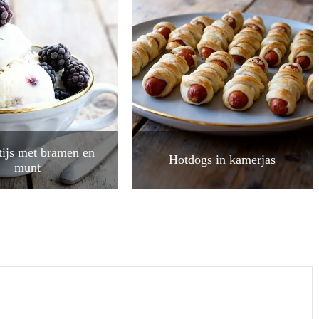
ijs met bramen en
Hotdogs in kamerjas
munt