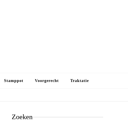
Budget koken
Budget koken. Goedkope, maar toch lekkere maaltijden.
Gezond leven als je met minder geld wilt uitkomen
Stamppot
Voorgerecht
Traktatie
Zoeken