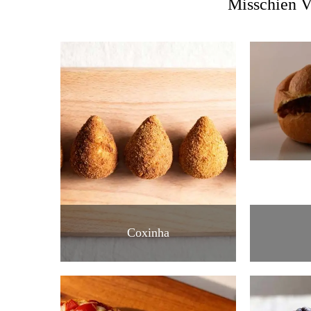
Misschien V
Coxinha