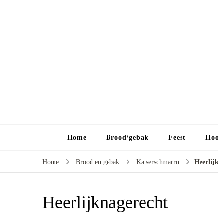
Home
Brood/gebak
Feest
Hoo
Home
Brood en gebak
Kaiserschmarrn
Heerlij
Heerlijknagerecht