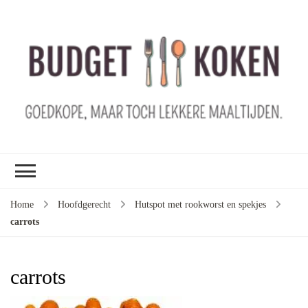
B
ko
G
ma
le
ma
G
le
Home
Hoofdgerecht
Hutspot met rookworst en spekjes
je
carrots
m
ge
u
carrots