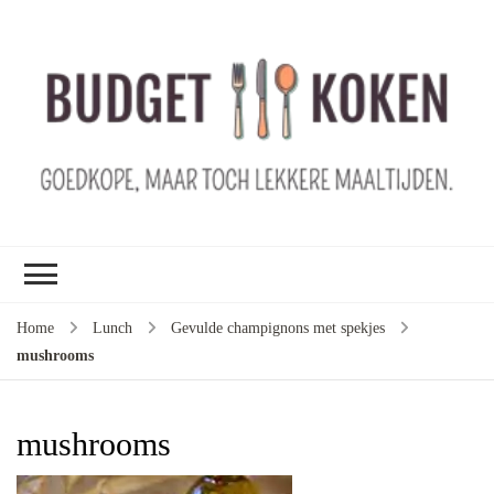
B
ko
G
ma
le
ma
G
le
Home
Lunch
Gevulde champignons met spekjes
je
mushrooms
m
ge
u
mushrooms