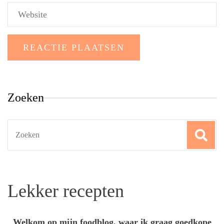
Zoeken
Search
for:
Lekker recepten
Welkom op mijn foodblog, waar ik graag goedkope