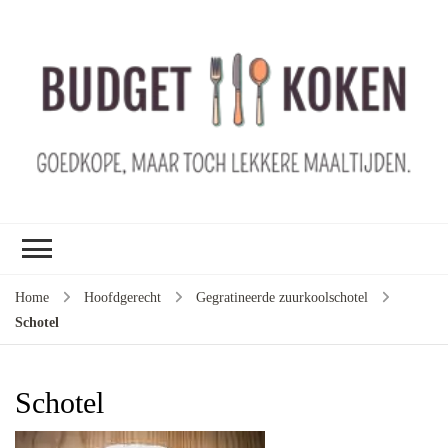
B
ko
G
ma
le
ma
G
le
Home
Hoofdgerecht
Gegratineerde zuurkoolschotel
je
Schotel
m
ge
u
Schotel