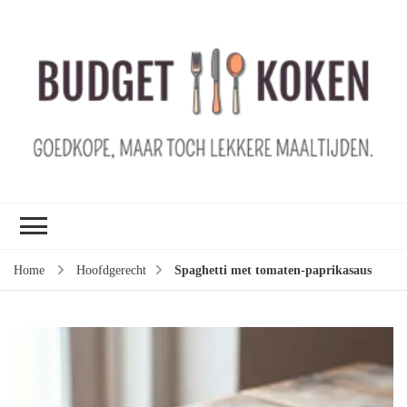
B
ko
G
ma
le
ma
G
le
Home
Hoofdgerecht
Spaghetti met tomaten-paprikasaus
je
m
ge
u