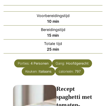
Voorbereidingstijd
minuten
10
min
Bereidingstijd
minuten
15
min
Totale tijd
minuten
25
min
Porties:
4
Personen
Gang:
Hoofdgerecht
Keuken:
Italiaans
calorieën:
797
Recept
spaghetti met
tomaten-