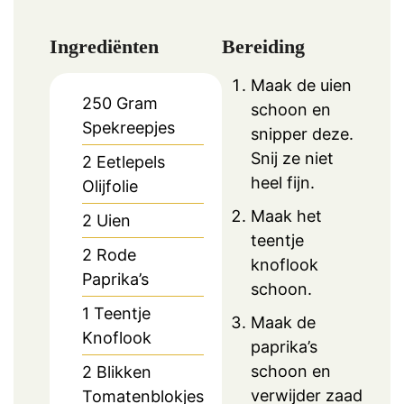
Ingrediënten
Bereiding
Maak de uien
250
Gram
schoon en
Spekreepjes
snipper deze.
Snij ze niet
2
Eetlepels
heel fijn.
Olijfolie
Maak het
2
Uien
teentje
2
Rode
knoflook
Paprika’s
schoon.
1
Teentje
Maak de
Knoflook
paprika’s
schoon en
2
Blikken
verwijder zaad
Tomatenblokjes