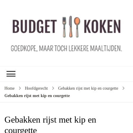
B
ko
G
ma
le
ma
G
le
Home
Hoofdgerecht
Gebakken rijst met kip en courgette
je
Gebakken rijst met kip en courgette
m
ge
u
Gebakken rijst met kip en
courgette