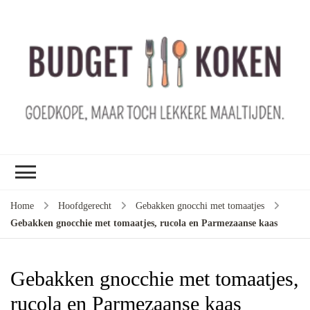
B
ko
G
ma
le
ma
G
le
Home
Hoofdgerecht
Gebakken gnocchi met tomaatjes
je
Gebakken gnocchie met tomaatjes, rucola en Parmezaanse kaas
m
ge
u
Gebakken gnocchie met tomaatjes,
rucola en Parmezaanse kaas