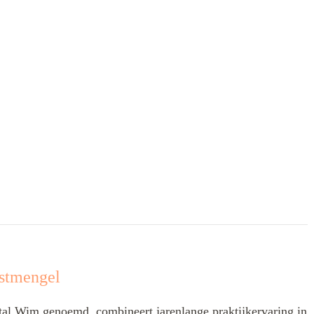
stmengel
l Wim genoemd, combineert jarenlange praktijkervaring in