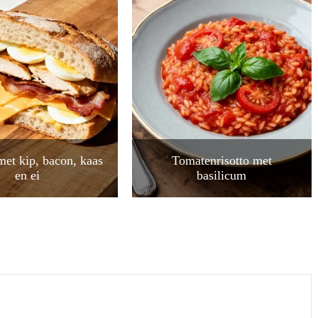
met kip, bacon, kaas
Tomatenrisotto met
en ei
basilicum