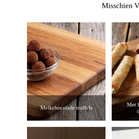
Misschien V
Met 
Melkchocolade truffels