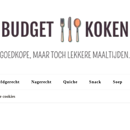
fdgerecht
Nagerecht
Quiche
Snack
Soep
e cookies