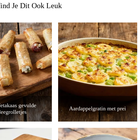
ind Je Dit Ook Leuk
fetakaas gevulde
Aardappelgratin met prei
deegrolletjes