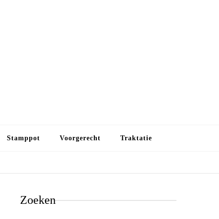
Budget koken
Budget koken. Goedkope, maar toch lekkere maaltijden.
Gezond leven als je met minder geld wilt uitkomen
Stamppot
Voorgerecht
Traktatie
Zoeken