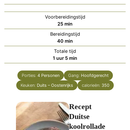
Voorbereidingstijd
minuten
25
min
Bereidingstijd
minuten
40
min
Totale tijd
uur
minuten
1
uur
5
min
Porties:
4
Personen
Gang:
Hoofdgerecht
Keuken:
Duits – Oostenrijks
calorieën:
350
Recept
Duitse
koolrollade