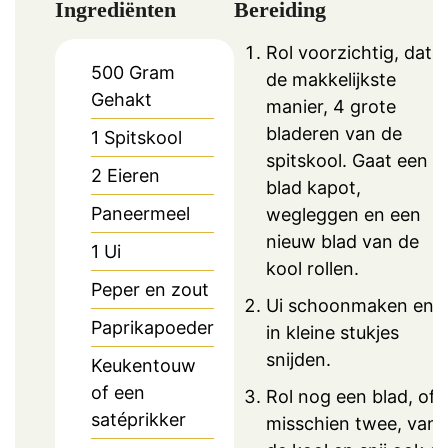
Ingrediënten
Bereiding
Rol voorzichtig, dat i
500
Gram
de makkelijkste
Gehakt
manier, 4 grote
bladeren van de
1
Spitskool
spitskool. Gaat een
2
Eieren
blad kapot,
Paneermeel
wegleggen en een
nieuw blad van de
1
Ui
kool rollen.
Peper en zout
Ui schoonmaken en
Paprikapoeder
in kleine stukjes
snijden.
Keukentouw
of een
Rol nog een blad, of
satéprikker
misschien twee, van