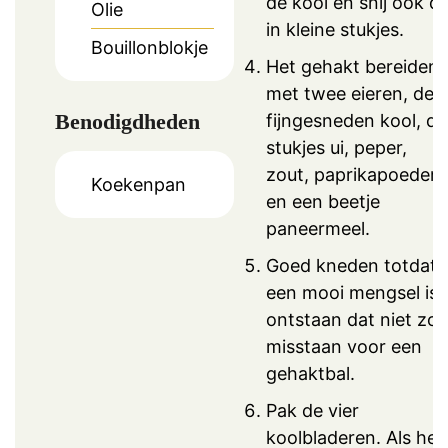
de kool en snij ook di
Olie
in kleine stukjes.
Bouillonblokje
Het gehakt bereiden
met twee eieren, de
Benodigdheden
fijngesneden kool, de
stukjes ui, peper,
zout, paprikapoeder
Koekenpan
en een beetje
paneermeel.
Goed kneden totdat
een mooi mengsel is
ontstaan dat niet zou
misstaan voor een
gehaktbal.
Pak de vier
koolbladeren. Als het