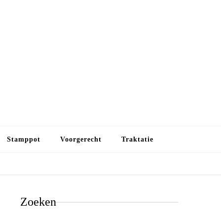
Budget koken
Budget koken. Goedkope, maar toch lekkere maaltijden.
Gezond leven als je met minder geld wilt uitkomen
Stamppot
Voorgerecht
Traktatie
Zoeken