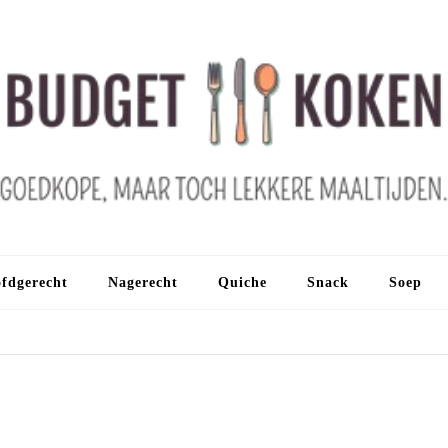
fdgerecht
Nagerecht
Quiche
Snack
Soep