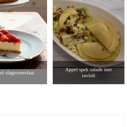
Appel spek salade met
ei slagroomvlaai
ravioli