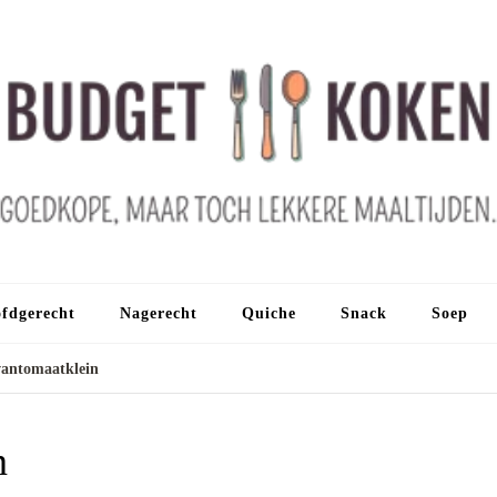
fdgerecht
Nagerecht
Quiche
Snack
Soep
vantomaatklein
n