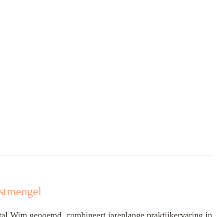
stmengel
l Wim genoemd, combineert jarenlange praktijkervaring in