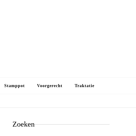
Budget koken
Budget koken. Goedkope, maar toch lekkere maaltijden.
Gezond leven als je met minder geld wilt uitkomen
Stamppot
Voorgerecht
Traktatie
Zoeken