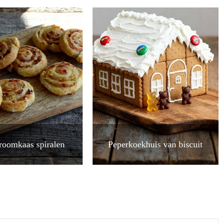
roomkaas spiralen
Peperkoekhuis van biscuit