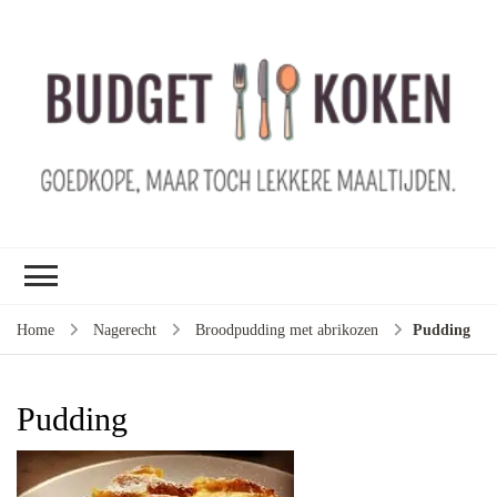
B
ko
G
ma
le
ma
G
le
Home
Nagerecht
Broodpudding met abrikozen
Pudding
je
m
ge
Pudding
u