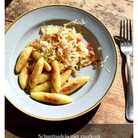
Schupfnudeln met zuurkool