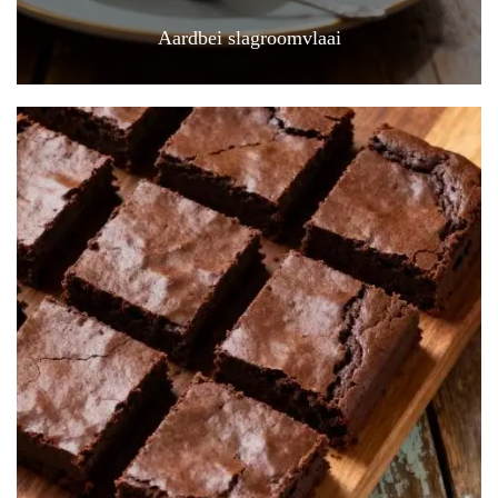
Aardbei slagroomvlaai