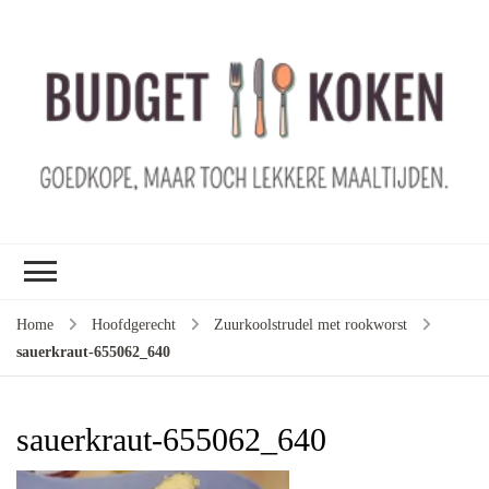
B
ko
G
ma
le
ma
G
le
Home
Hoofdgerecht
Zuurkoolstrudel met rookworst
je
sauerkraut-655062_640
m
ge
u
sauerkraut-655062_640