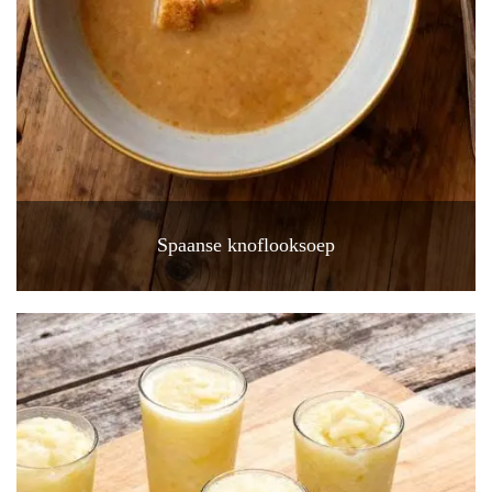
Spaanse knoflooksoep