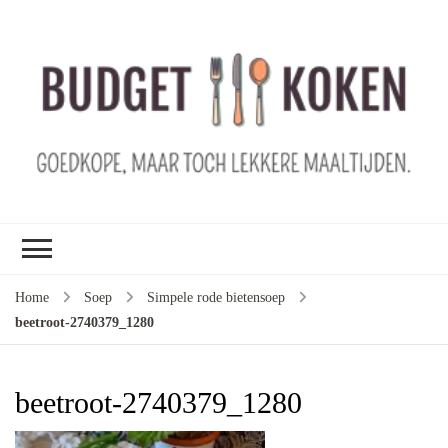
B
ko
G
ma
le
ma
G
le
Home
Soep
Simpele rode bietensoep
je
beetroot-2740379_1280
m
ge
u
beetroot-2740379_1280