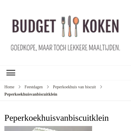
B
ko
G
ma
le
ma
G
le
Home
Feestdagen
Peperkoekhuis van biscuit
je
Peperkoekhuisvanbiscuitklein
m
ge
u
Peperkoekhuisvanbiscuitklein