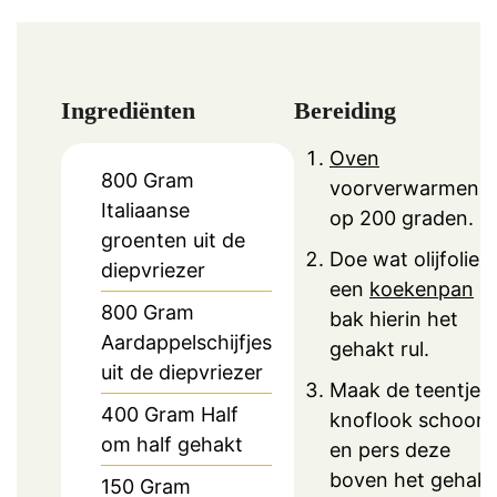
Ingrediënten
Bereiding
Oven
800
Gram
voorverwarmen
Italiaanse
op 200 graden.
groenten uit de
Doe wat olijfolie i
diepvriezer
een
koekenpan
e
800
Gram
bak hierin het
Aardappelschijfjes
gehakt rul.
uit de diepvriezer
Maak de teentjes
400
Gram Half
knoflook schoon
om half gehakt
en pers deze
boven het gehakt
150
Gram