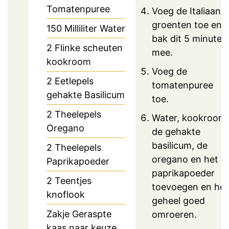
Tomatenpuree
Voeg de Italiaans
groenten toe en
150
Milliliter Water
bak dit 5 minuten
2
Flinke scheuten
mee.
kookroom
Voeg de
2
Eetlepels
tomatenpuree
gehakte Basilicum
toe.
2
Theelepels
Water, kookroom,
Oregano
de gehakte
basilicum, de
2
Theelepels
oregano en het
Paprikapoeder
paprikapoeder
2
Teentjes
toevoegen en het
knoflook
geheel goed
Zakje Geraspte
omroeren.
kaas naar keuze.