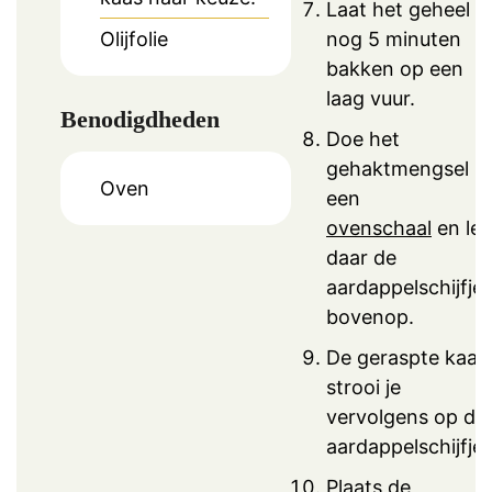
Laat het geheel
Olijfolie
nog 5 minuten
bakken op een
laag vuur.
Benodigdheden
Doe het
gehaktmengsel in
Oven
een
ovenschaal
en le
daar de
aardappelschijfje
bovenop.
De geraspte kaas
strooi je
vervolgens op de
aardappelschijfjes
Plaats de