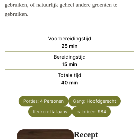
gebruiken, of natuurlijk geheel andere groenten te
gebruiken.
Voorbereidingstijd
minuten
25
min
Bereidingstijd
minuten
15
min
Totale tijd
minuten
40
min
Porties:
4
Personen
Gang:
Hoofdgerecht
Keuken:
Italiaans
calorieën:
984
Recept