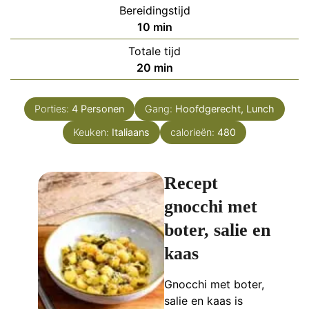
Bereidingstijd
minuten
10
min
Totale tijd
minuten
20
min
Porties:
4
Personen
Gang:
Hoofdgerecht, Lunch
Keuken:
Italiaans
calorieën:
480
Recept
gnocchi met
boter, salie en
kaas
Gnocchi met boter,
salie en kaas is