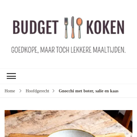
B
ko
G
ma
le
ma
G
le
Home
Hoofdgerecht
Gnocchi met boter, salie en kaas
je
m
ge
u