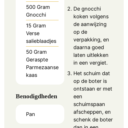
500
Gram
De gnocchi
Gnocchi
koken volgens
de aanwijzing
15
Gram
op de
Verse
verpakking, en
salieblaadjes
daarna goed
50
Gram
laten uitlekken
Geraspte
in een vergiet.
Parmezaanse
Het schuim dat
kaas
op de boter is
ontstaan er met
Benodigdheden
een
schuimspaan
afscheppen, en
Pan
schenk de boter
dan in een