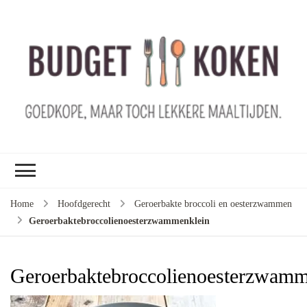
B
ko
G
ma
le
ma
G
le
Home
Hoofdgerecht
Geroerbakte broccoli en oesterzwammen
je
Geroerbaktebroccolienoesterzwammenklein
m
ge
u
Geroerbaktebroccolienoesterzwamm