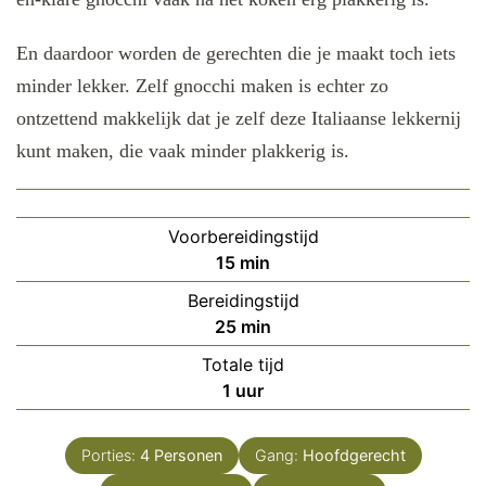
En daardoor worden de gerechten die je maakt toch iets
minder lekker. Zelf gnocchi maken is echter zo
ontzettend makkelijk dat je zelf deze Italiaanse lekkernij
kunt maken, die vaak minder plakkerig is.
Voorbereidingstijd
minuten
15
min
Bereidingstijd
minuten
25
min
Totale tijd
uur
1
uur
Porties:
4
Personen
Gang:
Hoofdgerecht