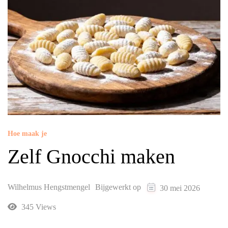
Hoe maak je
Zelf Gnocchi maken
Wilhelmus Hengstmengel
Bijgewerkt op
30 mei 2026
345 Views