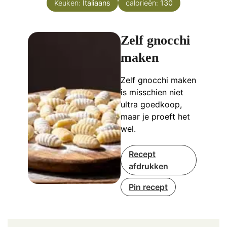
Keuken:
Italiaans
calorieën:
130
Zelf gnocchi
maken
Zelf gnocchi maken
is misschien niet
ultra goedkoop,
maar je proeft het
wel.
Recept
afdrukken
Pin recept