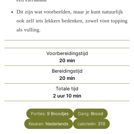
Dit zijn wat voorbeelden, maar je kunt natuurlijk
ook zelf iets lekkers bedenken, zowel voor topping
als vulling.
Voorbereidingstijd
minuten
20
min
Bereidingstijd
minuten
20
min
Totale tijd
uur
minuten
2
uur
10
min
Porties:
9
Broodjes
Gang:
Brood
Keuken:
Nederlands
calorieën:
310