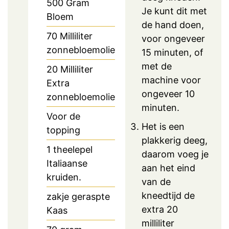
500
Gram
Je kunt dit met
Bloem
de hand doen,
70
Milliliter
voor ongeveer
zonnebloemolie
15 minuten, of
met de
20
Milliliter
machine voor
Extra
ongeveer 10
zonnebloemolie
minuten.
Voor de
Het is een
topping
plakkerig deeg,
1
theelepel
daarom voeg je
Italiaanse
aan het eind
kruiden.
van de
kneedtijd de
zakje geraspte
extra 20
Kaas
milliliter