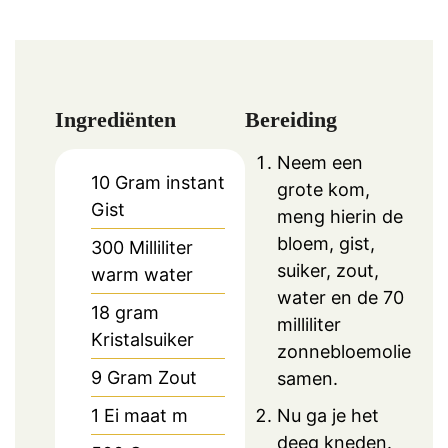
Ingrediënten
Bereiding
Neem een
10
Gram instant
grote kom,
Gist
meng hierin de
bloem, gist,
300
Milliliter
suiker, zout,
warm water
water en de 70
18
gram
milliliter
Kristalsuiker
zonnebloemolie
9
Gram Zout
samen.
1
Ei maat m
Nu ga je het
deeg kneden.