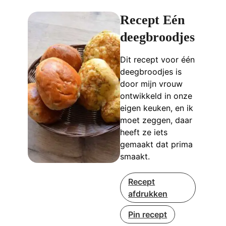
Recept Eén
deegbroodjes
Dit recept voor één
deegbroodjes is
door mijn vrouw
ontwikkeld in onze
eigen keuken, en ik
moet zeggen, daar
heeft ze iets
gemaakt dat prima
smaakt.
Recept
afdrukken
Pin recept