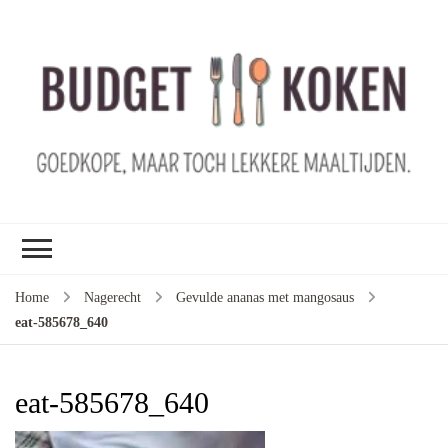
B
ko
G
ma
le
ma
G
le
Home
Nagerecht
Gevulde ananas met mangosaus
je
eat-585678_640
m
ge
u
eat-585678_640