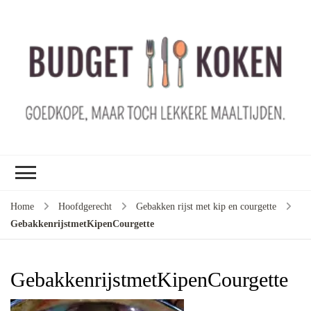
B
ko
G
ma
le
ma
G
le
Home
Hoofdgerecht
Gebakken rijst met kip en courgette
je
GebakkenrijstmetKipenCourgette
m
ge
u
GebakkenrijstmetKipenCourgette