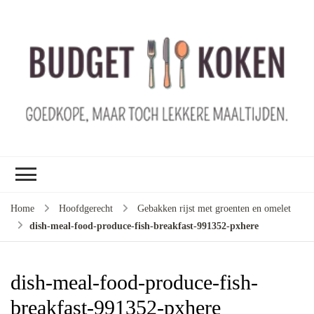
B
ko
G
ma
le
ma
G
le
Home
Hoofdgerecht
Gebakken rijst met groenten en omelet
je
dish-meal-food-produce-fish-breakfast-991352-pxhere
m
ge
u
dish-meal-food-produce-fish-
breakfast-991352-pxhere