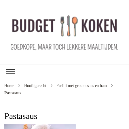
B
ko
G
ma
le
ma
G
le
Home
Hoofdgerecht
Fusilli met groentesaus en ham
je
Pastasaus
m
ge
u
Pastasaus