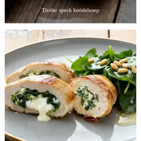
Tiroler speck knödelsoep