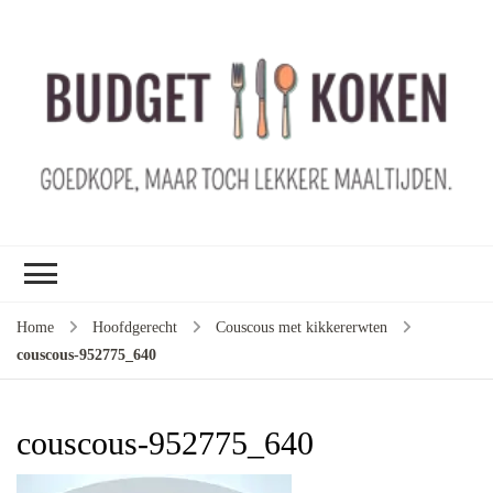
B
ko
G
ma
le
ma
G
le
Home
Hoofdgerecht
Couscous met kikkererwten
je
couscous-952775_640
m
ge
u
couscous-952775_640