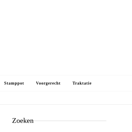
Budget koken
Budget koken. Goedkope, maar toch lekkere maaltijden.
Gezond leven als je met minder geld wilt uitkomen
Stamppot
Voorgerecht
Traktatie
Zoeken