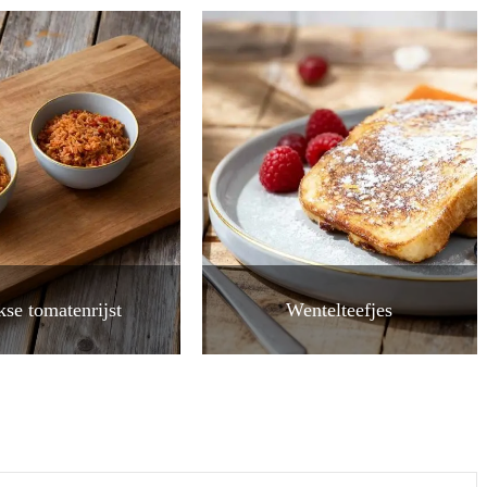
kse tomatenrijst
Wentelteefjes