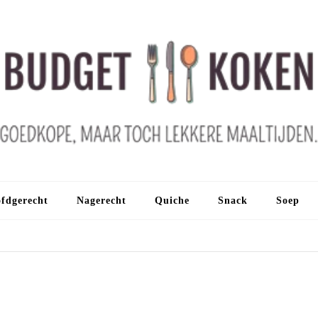
fdgerecht
Nagerecht
Quiche
Snack
Soep